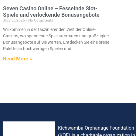
Seven Casino Online – Fesselnde Slot-
Spiele und verlockende Bonusangebote
July 31, 2026
No Comments
Willkommen in der faszinierenden Welt der Online-
Casinos, wo spannende Spielautomaten und großzügige
Bonusangebote auf Sie warten. Entdecken Sie eine breite
Palette an hochwertigen Spielen und
Read More »
Kichwamba Orphanage Foundation
(KOF) is a charitable organization in