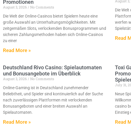
August 3,
Promotionen
August 3, 2026
No Comments
Die Welt 
Die Welt der Online-Casinos bietet Spielern heute eine
Plattfor
große Auswahl an Unterhaltungsmöglichkeiten. Mit
werfen w
zeitgemäßen Slots, verlockenden Bonusprogrammen und
Spielstät
sicheren Zahlungsmethoden haben sich Online-Casinos
Read M
zu einer
Read More »
Deutschland Rivo Casino: Spielautomaten
Toxi G
und Bonusangebote im Überblick
Promot
August 3, 2026
No Comments
Spiele
July 31, 
Online-Gaming ist in Deutschland zunehmender
Beliebtheit, und Spieler sind kontinuierlich auf der Suche
Neue Spi
nach zuverlässigen Plattformen mit verlockenden
Willkom
Bonusangeboten und einer breiten Auswahl an
casino b
Spielautomaten.
Einstieg
Read More »
Read M