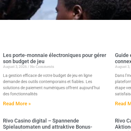
Les porte-monnaie électroniques pour gérer
Guide 
son budget de jeu
connex
August 3, 2026
No Comments
August 3,
La gestion efficace de votre budget de jeu en ligne
Dans l’m
demande des outils contemporains et fiables. Les
platefor
solutions de paiement numériques offrent aujourd’hui
étape ve
des fonctionnalités
satisfais
Read More »
Read M
Rivo Casino digital – Spannende
Rivo C
Spielautomaten und attraktive Bonus-
Aktion