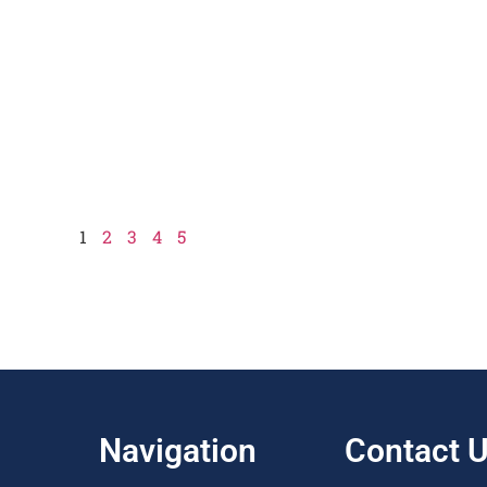
1
2
3
4
5
Navigation
Contact 